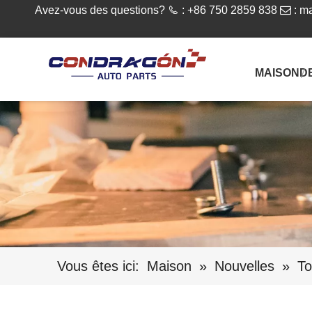
Avez-vous des questions?

: +86 750 2859 838

:
ma
MAISON
D
Vous êtes ici:
Maison
»
Nouvelles
»
To