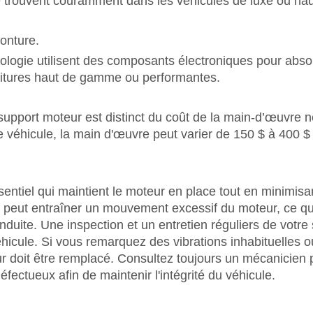
e trouvent couramment dans les véhicules de luxe ou h
onture.
ologie utilisent des composants électroniques pour abso
 voitures haut de gamme ou performantes.
n support moteur est distinct du coût de la main-d’œuvre
e véhicule, la main d'œuvre peut varier de 150 $ à 400 
tiel qui maintient le moteur en place tout en minimisant l
eut entraîner un mouvement excessif du moteur, ce qui
duite. Une inspection et un entretien réguliers de votre
éhicule. Si vous remarquez des vibrations inhabituelles o
ur doit être remplacé. Consultez toujours un mécanicien 
ectueux afin de maintenir l'intégrité du véhicule.