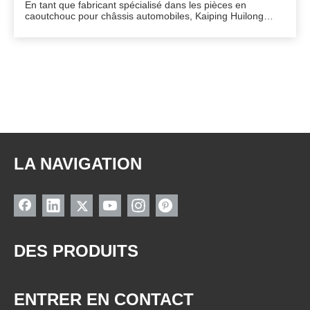
En tant que fabricant spécialisé dans les pièces en
caoutchouc pour châssis automobiles, Kaiping Huilong
Auto Parts Factory a été créée en juillet 2013 et est une
entreprise certifiée ISO9001 avec des normes
internationales.Notre usine est située à Longsheng,
Kaiping, une ville professionnelle du caoutchouc en Chine
à l'ouest du Guangdon
LA NAVIGATION
DES PRODUITS
ENTRER EN CONTACT