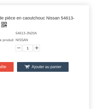
e pièce en caoutchouc Nissan 54613-
54613-JN20A
 produit:
NISSAN
uête
Ajouter au panier