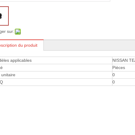
ger sur:
scription du produit
èles applicables
NISSAN TE
té
Pièces
 ​​unitaire
0
Q
0