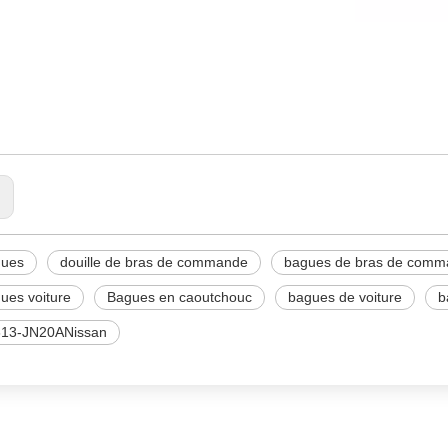
613-JN20A
AGUE
ABILISATEUR DE LIEN
:
gues
douille de bras de commande
bagues de bras de com
ues voiture
Bagues en caoutchouc
bagues de voiture
b
13-JN20ANissan