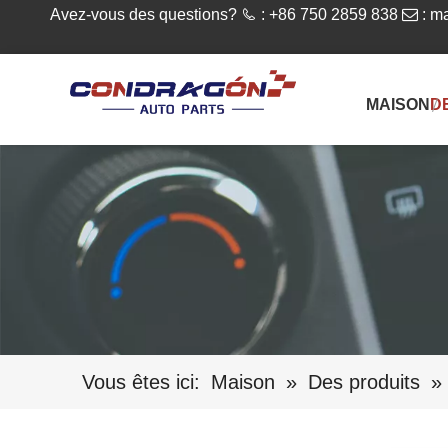
Avez-vous des questions?

: +86 750 2859 838

:
ma
MAISON
D
Vous êtes ici:
Maison
»
Des produits
»