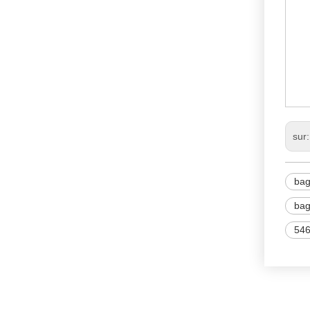
54
B
ST
sur
ba
bag
546