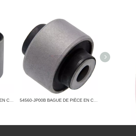
54570-1AA1A BAGUE DE PIÈCE EN CAOUTCHOUC NISSAN
54560-JP00B BAGUE DE PIÈCE EN CAOUTCHOUC NISSAN