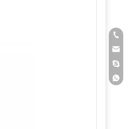
Tél
E-mail
Skype
WhatsA