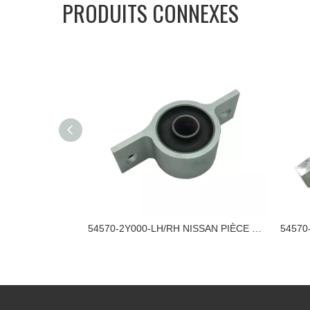
PRODUITS CONNEXES
54613-2Y003 BAGUE DE PIÈCE EN CAOUTCHOUC NISSAN
54570-2Y000-LH/RH NISSAN PIÈCE EN CAOUTCHOUC BAGUE