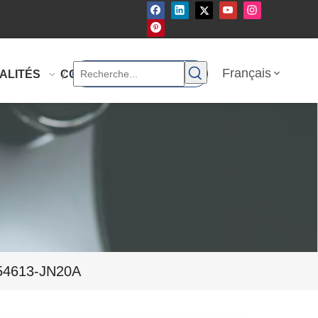
Français
ALITÉS
CONTACTEZ-NOUS
 54613-JN20A