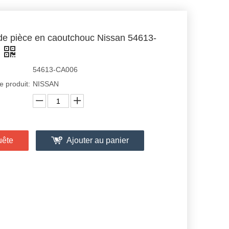
e pièce en caoutchouc Nissan 54613-
54613-CA006
 produit:
NISSAN
uête
Ajouter au panier