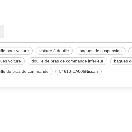
ABILISATEUR DE LIEN
:
ille pour voiture
voiture à douille
bagues de suspension
ues voiture
douille de bras de commande inférieur
bagues d
ille de bras de commande
54613-CA006Nissan