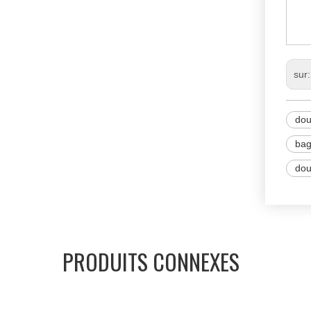
ST
sur
dou
bag
dou
PRODUITS CONNEXES