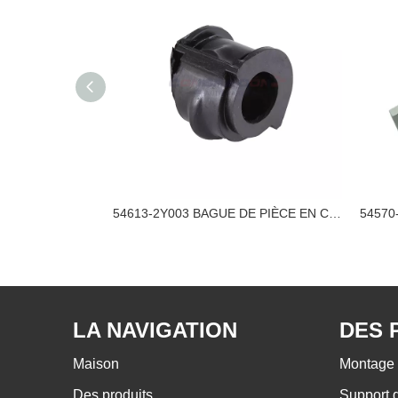
Bague de pièce en caoutchouc Nissan 54613-JN20A
54613-2Y003 BAGUE DE PIÈCE EN CAOUTCHOUC NISSAN
LA NAVIGATION
DES 
Maison
Montage 
Des produits
Support 