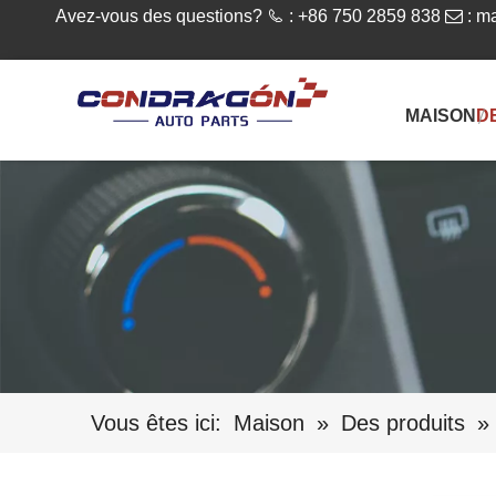
Avez-vous des questions?

: +86 750 2859 838

:
ma
MAISON
D
Vous êtes ici:
Maison
»
Des produits
»