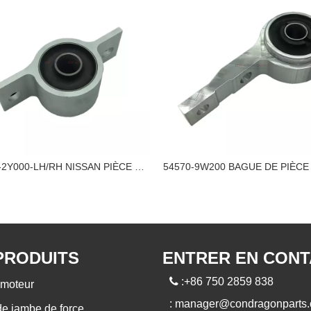
54570-2Y000-LH/RH NISSAN PIÈCE EN CAOUTCHOUC BAGUE
PRODUITS
ENTRER EN CON

:+86 750 2859 838
moteur
:
manager@condragonparts
de jambe de force