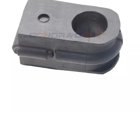
613-CA006
AGUE