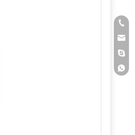
Tél
E-mail
Skype
WhatsA