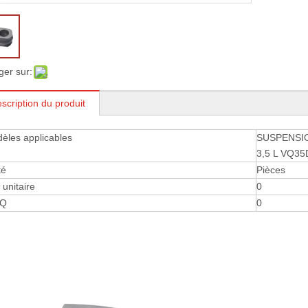
ger sur:
scription du produit
èles applicables
SUSPENSI
3,5 L VQ35
té
Pièces
 ​​unitaire
0
Q
0