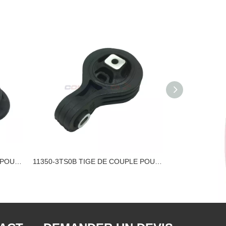
11360-ED000 TIGE DE COUPLE POUR SUPPORT MOTEUR NISSAN
11350-3TS0B TIGE DE COUPLE POUR SUPPORT MOTEUR NISSAN