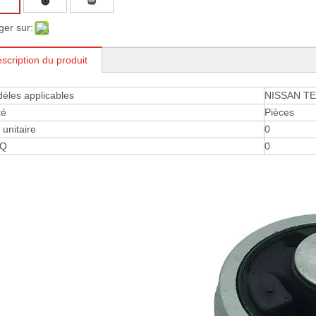
ger sur:
scription du produit
èles applicables
NISSAN TE
té
Pièces
 ​​unitaire
0
Q
0