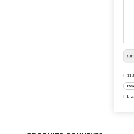
N
11
M
sur
11
ray
bra