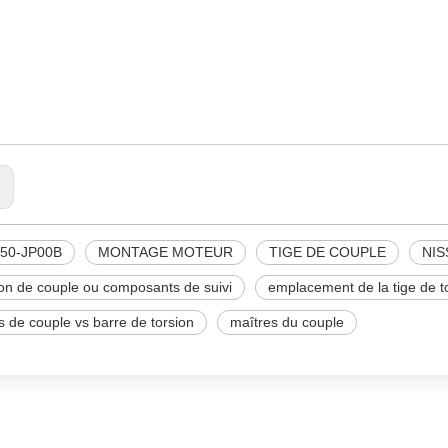
ISSAN
350-JP00B
ONTAGE MOTEUR
:
350-JP00B
MONTAGE MOTEUR
TIGE DE COUPLE
NIS
on de couple ou composants de suivi
emplacement de la tige de t
s de couple vs barre de torsion
maîtres du couple