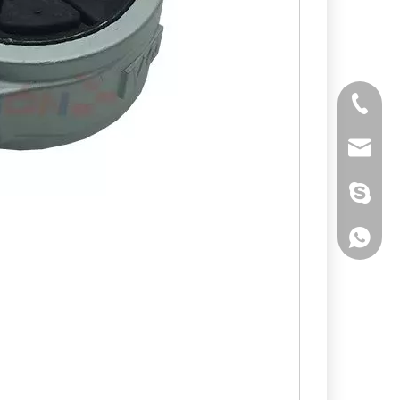
Tél
E-mail
Skype
WhatsA