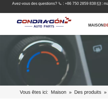
Avez-vous des questions?

: +86 750 2859 838

:
ma
MAISON
D
Vous êtes ici:
Maison
»
Des produits
»