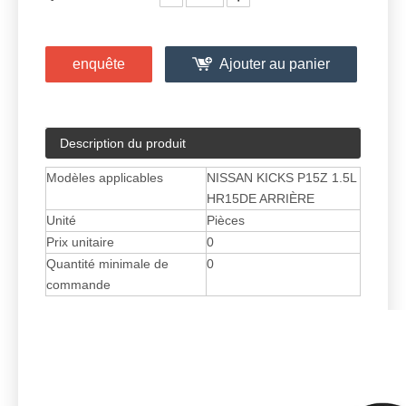
enquête
Ajouter au panier
Description du produit
Modèles applicables
NISSAN KICKS P15Z 1.5L
HR15DE ARRIÈRE
Unité
Pièces
Prix ​​unitaire
0
Quantité minimale de
0
commande