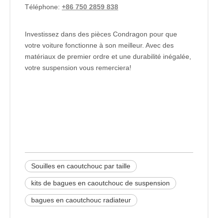
Téléphone:
+86 750 2859 838
Investissez dans des pièces Condragon pour que
votre voiture fonctionne à son meilleur. Avec des
matériaux de premier ordre et une durabilité inégalée,
votre suspension vous remerciera!
voiture de bougie en caoutchouc
bague en caoutchouc
lubrifier les bagues en caoutchouc
Souilles en caoutchouc par taille
kits de bagues en caoutchouc de suspension
bagues en caoutchouc radiateur