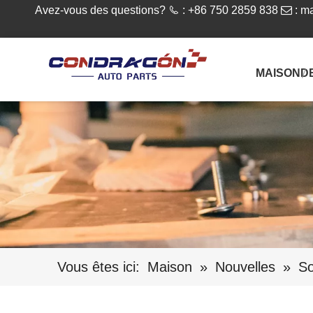
Avez-vous des questions?

: +86 750 2859 838

:
ma
MAISON
D
Vous êtes ici:
Maison
»
Nouvelles
»
So