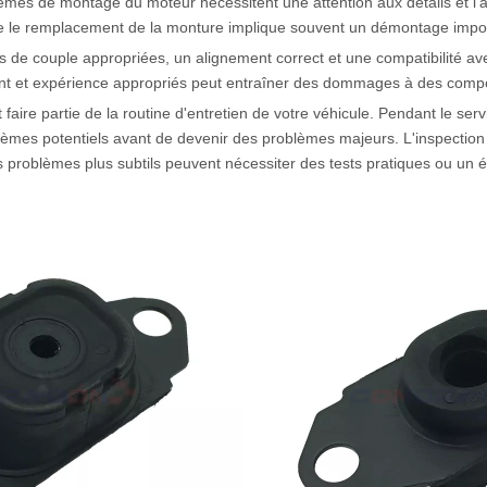
tèmes de montage du moteur nécessitent une attention aux détails et l'a
 le remplacement de la monture implique souvent un démontage importa
ons de couple appropriées, un alignement correct et une compatibilité av
t et expérience appropriés peut entraîner des dommages à des compos
faire partie de la routine d'entretien de votre véhicule. Pendant le serv
oblèmes potentiels avant de devenir des problèmes majeurs. L'inspectio
s problèmes plus subtils peuvent nécessiter des tests pratiques ou un 