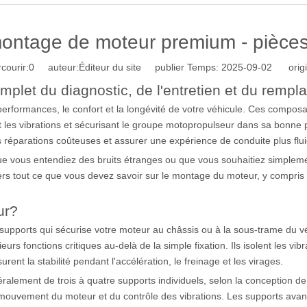
montage de moteur premium - pièce
courir:
0
auteur:Éditeur du site publier Temps: 2025-09-02 origi
plet du diagnostic, de l'entretien et du remp
erformances, le confort et la longévité de votre véhicule. Ces compos
nt les vibrations et sécurisant le groupe motopropulseur dans sa bonn
 réparations coûteuses et assurer une expérience de conduite plus flui
que vous entendiez des bruits étranges ou que vous souhaitiez simplem
ers tout ce que vous devez savoir sur le montage du moteur, y compris 
ur?
upports qui sécurise votre moteur au châssis ou à la sous-trame du v
rs fonctions critiques au-delà de la simple fixation. Ils isolent les v
ent la stabilité pendant l'accélération, le freinage et les virages.
ement de trois à quatre supports individuels, selon la conception de
 mouvement du moteur et du contrôle des vibrations. Les supports avan