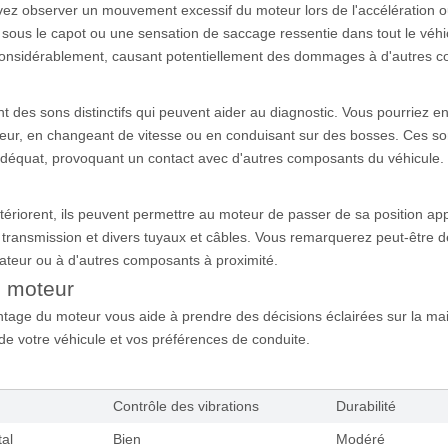
vez observer un mouvement excessif du moteur lors de l'accélération
us le capot ou une sensation de saccage ressentie dans tout le véhic
 considérablement, causant potentiellement des dommages à d'autres 
t des sons distinctifs qui peuvent aider au diagnostic. Vous pourriez 
oteur, en changeant de vitesse ou en conduisant sur des bosses. Ces s
adéquat, provoquant un contact avec d'autres composants du véhicule.
tériorent, ils peuvent permettre au moteur de passer de sa position ap
ansmission et divers tuyaux et câbles. Vous remarquerez peut-être des 
eur ou à d'autres composants à proximité.
 moteur
tage du moteur vous aide à prendre des décisions éclairées sur la ma
de votre véhicule et vos préférences de conduite.
Contrôle des vibrations
Durabilité
al
Bien
Modéré