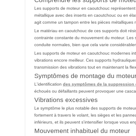
Les supports de moteur en caoutchouc représentent 
métallique avec des inserts en caoutchouc ou en éla
agit comme un tampon entre les pièces métalliques ri
Le matériau en caoutchouc de ces supports doit résist
contrainte constante du mouvement du moteur. Les s
conduite normales, bien que cela varie considérable
Les supports de moteur en caoutchouc modernes intè
vibrations encore meilleur. Ces supports hydraulique
transmission des vibrations tout en maintenant la fl
Symptômes de montage du moteur d
L'identification
des symptômes de la suppression
échoués ou défaillants peuvent provoquer une cascad
Vibrations excessives
Le symptôme le plus notable des supports de moteur d
fortement à travers le volant, les sièges et les pan
inférieurs, et ils peuvent s'intensifier lorsque vous
Mouvement inhabituel du moteur