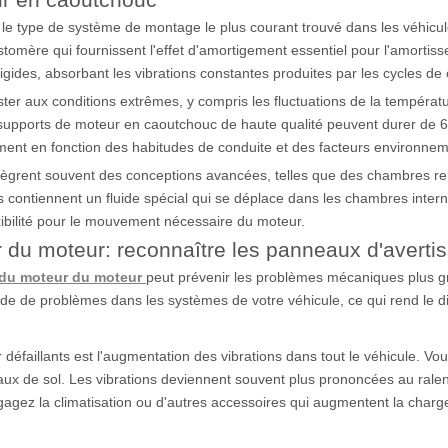
le type de système de montage le plus courant trouvé dans les véhic
stomère qui fournissent l'effet d'amortigement essentiel pour l'amorti
gides, absorbant les vibrations constantes produites par les cycles de
er aux conditions extrêmes, y compris les fluctuations de la températur
upports de moteur en caoutchouc de haute qualité peuvent durer de 6
ment en fonction des habitudes de conduite et des facteurs environne
grent souvent des conceptions avancées, telles que des chambres remp
s contiennent un fluide spécial qui se déplace dans les chambres inter
exibilité pour le mouvement nécessaire du moteur.
u moteur: reconnaître les panneaux d'averti
 du moteur du moteur
peut prévenir les problèmes mécaniques plus gr
e de problèmes dans les systèmes de votre véhicule, ce qui rend le di
éfaillants est l'augmentation des vibrations dans tout le véhicule. Vou
neaux de sol. Les vibrations deviennent souvent plus prononcées au rale
 engagez la climatisation ou d'autres accessoires qui augmentent la char