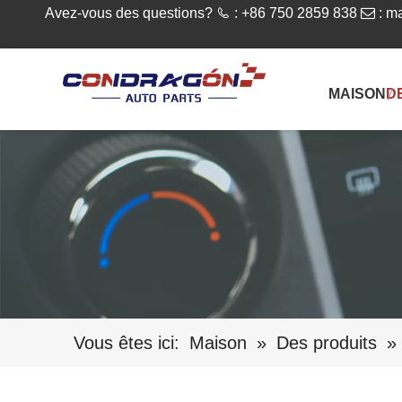
Avez-vous des questions?

: +86 750 2859 838

:
ma
MAISON
D
Vous êtes ici:
Maison
»
Des produits
»