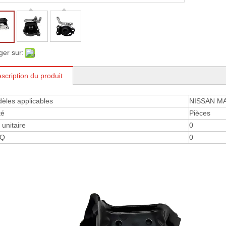
ger sur:
scription du produit
èles applicables
NISSAN MA
té
Pièces
 ​​unitaire
0
Q
0