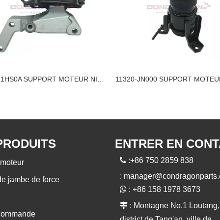
11210-1HS0A SUPPORT MOTEUR NISSAN
PRODUITS
ENTRER EN CON

:+86 750 2859 838
moteur
:
manager@condragonparts
de jambe de force

: +86 158 1978 3673

: Montagne No.1 Loutang,
 commande
district de Tang'an, ville de