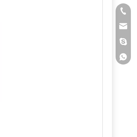
Tél
E-mail
Skype
WhatsA