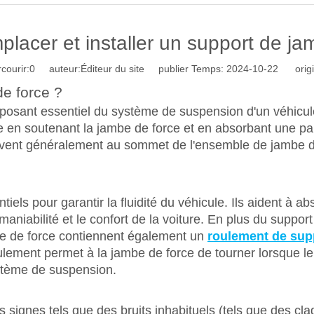
acer et installer un support de ja
courir:
0
auteur:Éditeur du site publier Temps: 2024-10-22 origi
de force ?
osant essentiel du système de suspension d'un véhicule
ôle en soutenant la jambe de force et en absorbant une pa
vent généralement au sommet de l'ensemble de jambe de f
els pour garantir la fluidité du véhicule. Ils aident à ab
maniabilité et le confort de la voiture. En plus du support
e de force contiennent également un
roulement de sup
ulement permet à la jambe de force de tourner lorsque le
ystème de suspension.
 signes tels que des bruits inhabituels (tels que des c