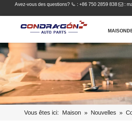
Avez-vous des questions?

: +86 750 2859 838

:
ma
MAISON
D
Vous êtes ici:
Maison
»
Nouvelles
»
Co