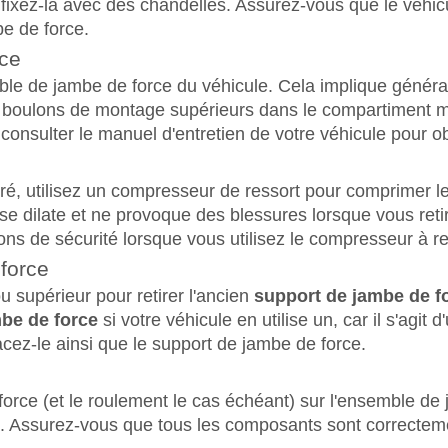
is fixez-la avec des chandelles. Assurez-vous que le véhic
e de force.
rce
emble de jambe de force du véhicule. Cela implique géné
s boulons de montage supérieurs dans le compartiment mo
 consulter le manuel d'entretien de votre véhicule pour ob
ré, utilisez un compresseur de ressort pour comprimer le 
 se dilate et ne provoque des blessures lorsque vous reti
ions de sécurité lorsque vous utilisez le compresseur à re
force
ou supérieur pour retirer l'ancien
support de jambe de f
be de force
si votre véhicule en utilise un, car il s'agit 
z-le ainsi que le support de jambe de force.
force (et le roulement le cas échéant) sur l'ensemble de
 Assurez-vous que tous les composants sont correctemen