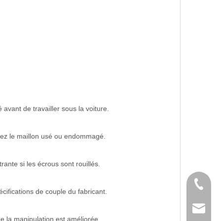
 avant de travailler sous la voiture.
ifiez le maillon usé ou endommagé.
rante si les écrous sont rouillés.
Tél
écifications de couple du fabricant.
E-mail
ue la manipulation est améliorée.