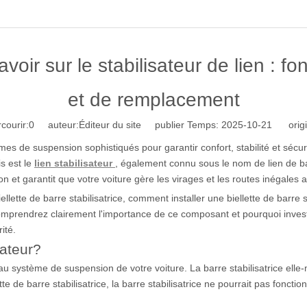
ir sur le stabilisateur de lien : fon
et de remplacement
courir:
0
auteur:Éditeur du site publier Temps: 2025-10-21 origi
 de suspension sophistiqués pour garantir confort, stabilité et sécur
is est le
lien stabilisateur
, également connu sous le nom de lien de barr
ion et garantit que votre voiture gère les virages et les routes inégales a
ellette de barre stabilisatrice, comment installer une biellette de barre
s comprendrez clairement l'importance de ce composant et pourquoi invest
ité.
sateur?
ice au système de suspension de votre voiture. La barre stabilisatrice ell
ette de barre stabilisatrice, la barre stabilisatrice ne pourrait pas fonct