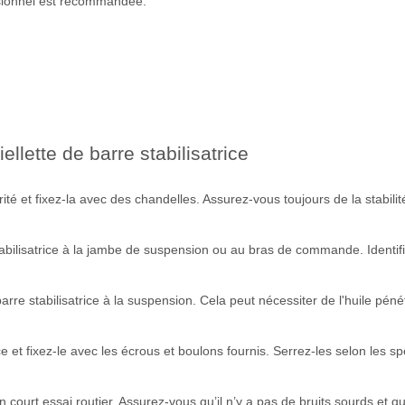
ssionnel est recommandée.
lette de barre stabilisatrice
rité et fixez-la avec des chandelles. Assurez-vous toujours de la stabilité
stabilisatrice à la jambe de suspension ou au bras de commande. Ident
barre stabilisatrice à la suspension. Cela peut nécessiter de l'huile pénét
ce et fixez-le avec les écrous et boulons fournis. Serrez-les selon les sp
n court essai routier. Assurez-vous qu’il n’y a pas de bruits sourds et q