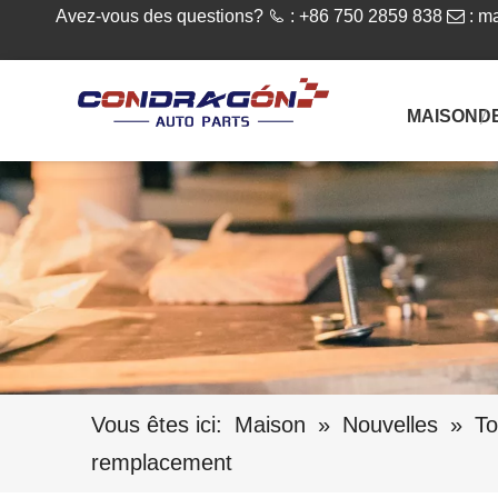
Avez-vous des questions?

: +86 750 2859 838

:
ma
MAISON
D
Vous êtes ici:
Maison
»
Nouvelles
»
To
remplacement