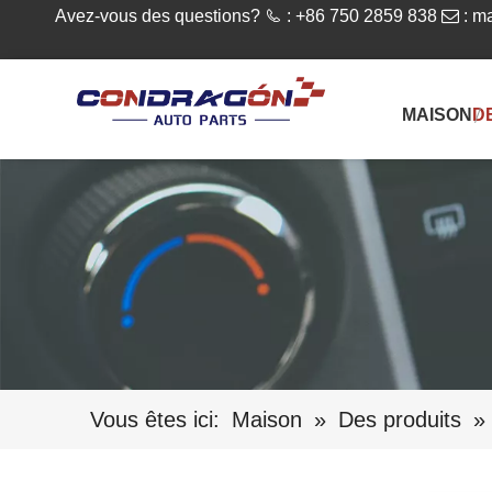
Avez-vous des questions?

: +86 750 2859 838

:
ma
MAISON
D
Vous êtes ici:
Maison
»
Des produits
»