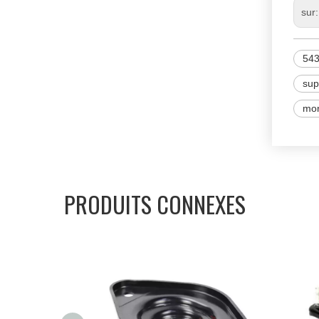
sur
54
sup
mon
PRODUITS CONNEXES