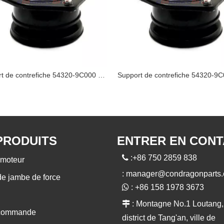
Support de contrefiche 54320-9C000 NISSAN
PRODUITS
ENTRER EN CON

:+86 750 2859 838
moteur
:
manager@condragonparts
de jambe de force

: +86 158 1978 3673

: Montagne No.1 Loutang,
 commande
district de Tang'an, ville de