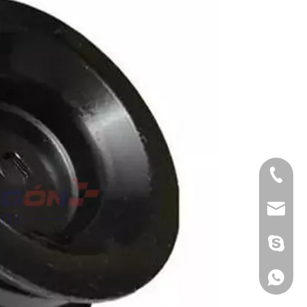
Tél
E-mail
Skype
WhatsA