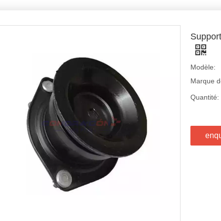
Suppor
Modèle:
Marque de
Quantité:
enq