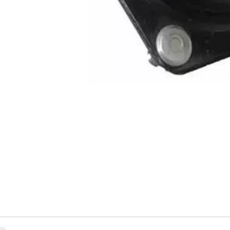
ISSAN
320-0B000
pport de jambe de force