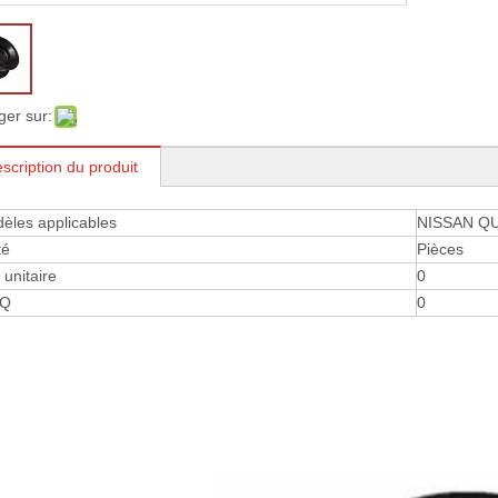
ger sur:
scription du produit
èles applicables
NISSAN Q
té
Pièces
 ​​unitaire
0
Q
0