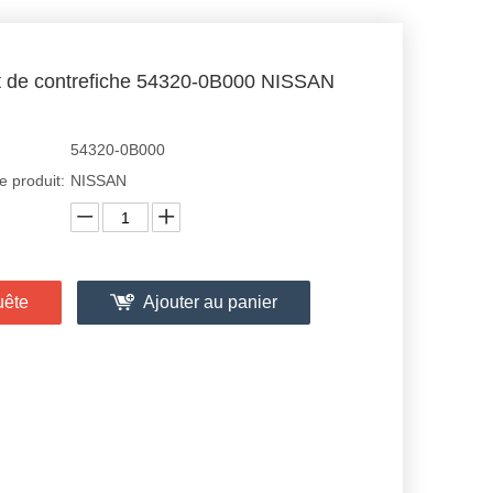
t de contrefiche 54320-0B000 NISSAN
54320-0B000
 produit:
NISSAN
uête
Ajouter au panier