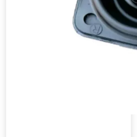
NISSAN
55320-51E00
Support de jambe de force