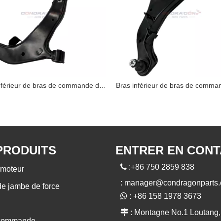
Bras inférieur de bras de commande de 54501-CC40A Nissan
PRODUITS
ENTRER EN CON

:+86 750 2859 838
moteur
:
manager@condragonparts
de jambe de force

: +86 158 1978 3673

: Montagne No.1 Loutang,
 commande