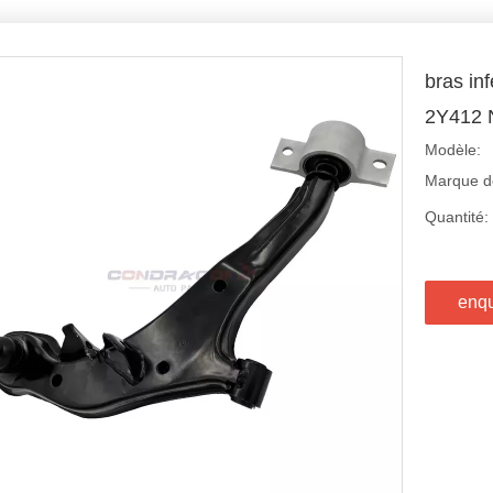
bras in
2Y412 
Modèle:
Marque de
Quantité:
enq