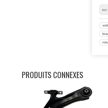
sur
voi
bra
rot
PRODUITS CONNEXES