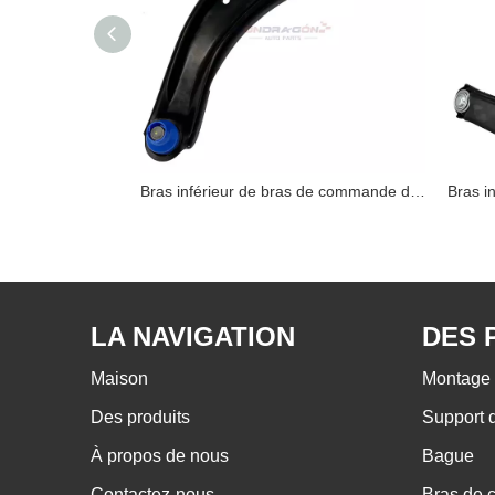
Bras inférieur de bras de commande de 54501-JN02B Nissan
Bras inférieur de bras de commande de 54501-JG00B Nissan
LA NAVIGATION
DES 
Maison
Montage 
Des produits
Support 
À propos de nous
Bague
Contactez-nous
Bras de