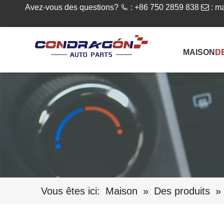
Avez-vous des questions?

: +86 750 2859 838

:
ma
MAISON
D
Vous êtes ici:
Maison
»
Des produits
»