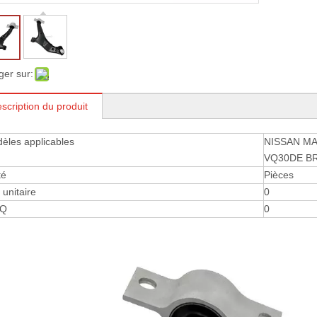
ger sur:
scription du produit
èles applicables
NISSAN MA
VQ30DE BR
té
Pièces
 ​​unitaire
0
Q
0