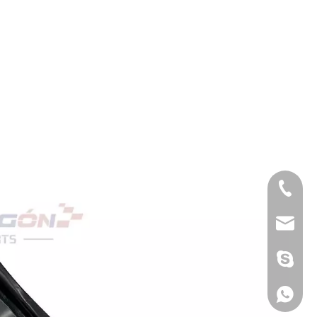
Tél
E-mail
Skype
WhatsA