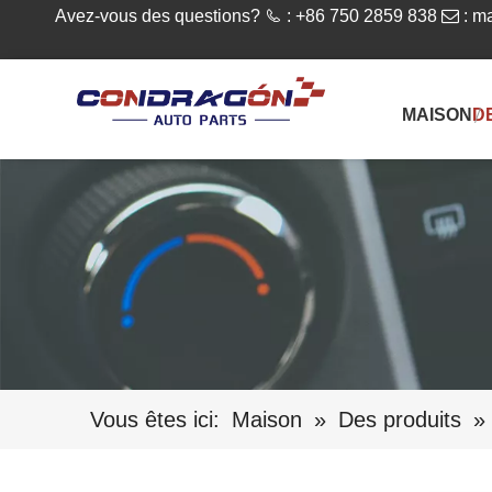
Avez-vous des questions?

: +86 750 2859 838

:
ma
MAISON
D
Vous êtes ici:
Maison
»
Des produits
»