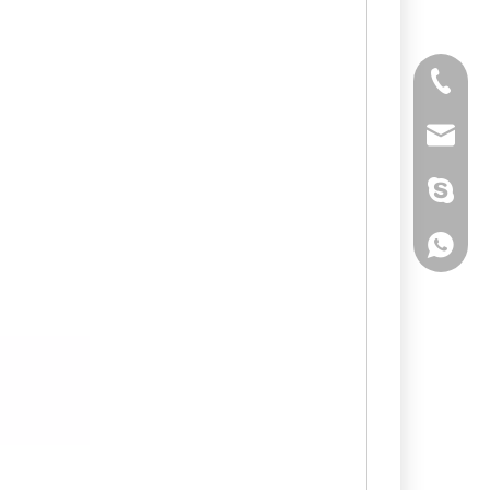
Tél
E-mail
Skype
WhatsA