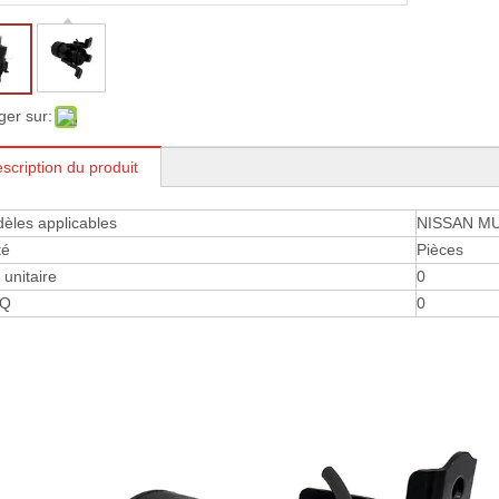
ger sur:
scription du produit
èles applicables
NISSAN MU
té
Pièces
 ​​unitaire
0
Q
0