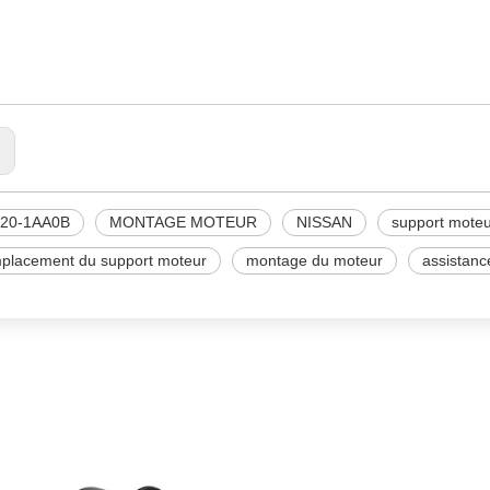
ISSAN
320-1AA0B
ONTAGE MOTEUR
:
320-1AA0B
MONTAGE MOTEUR
NISSAN
support mote
placement du support moteur
montage du moteur
assistanc