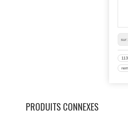
N
11
M
sur
11
rem
PRODUITS CONNEXES