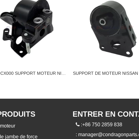
11210-CX000 SUPPORT MOTEUR NISSAN
PRODUITS
ENTRER EN CON

:+86 750 2859 838
moteur
:
manager@condragonparts
de jambe de force