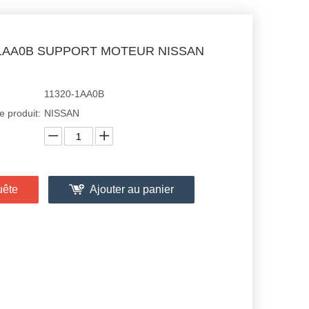
-1AA0B SUPPORT MOTEUR NISSAN
11320-1AA0B
 produit:
NISSAN
uête
Ajouter au panier