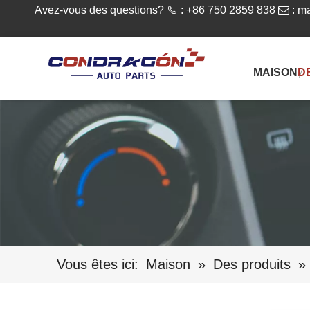
Avez-vous des questions?

: +86 750 2859 838

:
ma
MAISON
D
Vous êtes ici:
Maison
»
Des produits
»