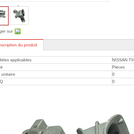
ger sur:
scription du produit
èles applicables
NISSAN TI
té
Pièces
 ​​unitaire
0
Q
0