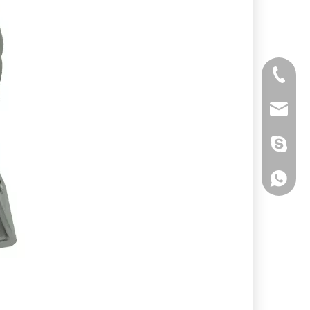
Tél
E-mail
Skype
WhatsA