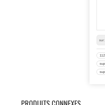
11
M
N
sur
11
sup
sup
PRODUITS CONNEXES