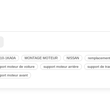
210-1KA0A
ONTAGE MOTEUR
ISSAN
:
210-1KA0A
MONTAGE MOTEUR
NISSAN
remplacement
port moteur de voiture
support moteur arrière
support de tr
port moteur avant