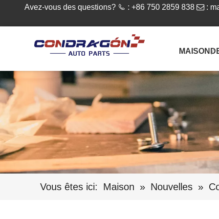
Avez-vous des questions?

: +86 750 2859 838

:
ma
MAISON
D
Vous êtes ici:
Maison
»
Nouvelles
»
Co