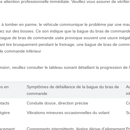
e attention professionnelle immédiate. Veuillez vous assurer de vérifie
 tomber en panne, le véhicule communique le problème par une mau
isez sur des bosses. Ce son indique que la bague du bras de commande
e bague de bras de commande usée provoque souvent une usure inégal
volant tire brusquement pendant le freinage, une bague de bras de comm
 de commande inférieur
nsion, veuillez consulter le tableau suivant détaillant la progression d
s en 
Symptômes de défaillance de la bague du bras de 
Ac
commande
in
ntacts
Conduite douce, direction précise
Co
égère 
Vibrations mineures occasionnelles du volant
Su
placement
Cognements intermittents, légère dérive d'alignement
Pr