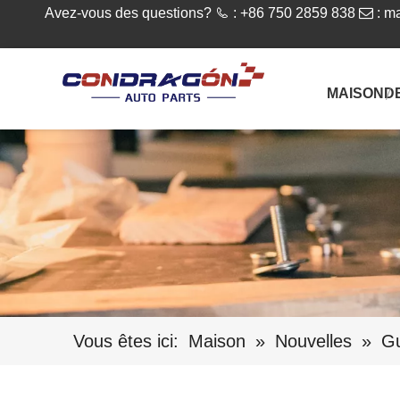
Avez-vous des questions?

: +86 750 2859 838

:
ma
MAISON
D
Vous êtes ici:
Maison
»
Nouvelles
»
Gu