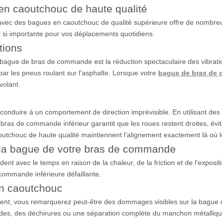
en caoutchouc de haute qualité
n avec des bagues en caoutchouc de qualité supérieure offre de nomb
si importante pour vos déplacements quotidiens.
tions
 bague de bras de commande est la réduction spectaculaire des vibrati
 par les pneus roulant sur l'asphalte. Lorsque votre
bague de bras de 
volant.
duire à un comportement de direction imprévisible. En utilisant des
as de commande inférieur garantit que les roues restent droites, évitan
outchouc de haute qualité maintiennent l'alignement exactement là où le
 la bague de votre bras de commande
 avec le temps en raison de la chaleur, de la friction et de l'expositio
ommande inférieure défaillante.
en caoutchouc
ulement, vous remarquerez peut-être des dommages visibles sur la bag
ndes, des déchirures ou une séparation complète du manchon métalliq