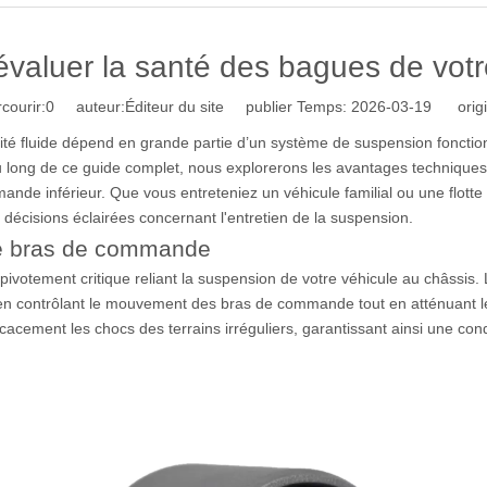
évaluer la santé des bagues de vo
courir:
0
auteur:Éditeur du site publier Temps: 2026-03-19 origi
ité fluide dépend en grande partie d’un système de suspension fonctio
long de ce guide complet, nous explorerons les avantages techniques,
de inférieur. Que vous entreteniez un véhicule familial ou une flotte
écisions éclairées concernant l'entretien de la suspension.
de bras de commande
 pivotement critique reliant la suspension de votre véhicule au châssis. L
 contrôlant le mouvement des bras de commande tout en atténuant le b
cacement les chocs des terrains irréguliers, garantissant ainsi une con