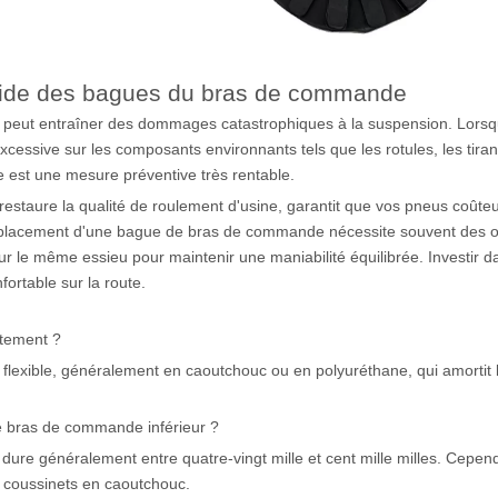
pide des bagues du bras de commande
 peut entraîner des dommages catastrophiques à la suspension. Lors
xcessive sur les composants environnants tels que les rotules, les tira
 est une mesure préventive très rentable.
taure la qualité de roulement d'usine, garantit que vos pneus coûteux 
placement d'une bague de bras de commande nécessite souvent des outil
ur le même essieu pour maintenir une maniabilité équilibrée. Investi
fortable sur la route.
ctement ?
exible, généralement en caoutchouc ou en polyuréthane, qui amortit
 bras de commande inférieur ?
e généralement entre quatre-vingt mille et cent mille milles. Cependa
 coussinets en caoutchouc.