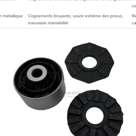
c
 métallique 
Cognements bruyants, usure extrême des pneus, 
Re
mauvaise maniabilité
c