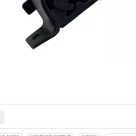
ISSAN
210-6N000
ONTAGE MOTEUR
: