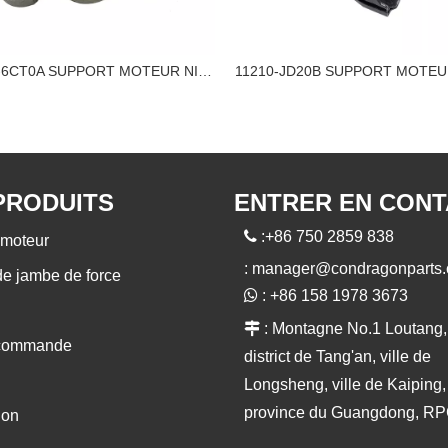
11220-6CT0A SUPPORT MOTEUR NISSAN
PRODUITS
ENTRER EN CON

:+86 750 2859 838
moteur
:
manager@condragonparts
de jambe de force

: +86 158 1978 3673

: Montagne No.1 Loutang,
 commande
district de Tang'an, ville de
Longsheng, ville de Kaiping,
province du Guangdong, R
ion