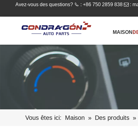
Avez-vous des questions?

: +86 750 2859 838

:
ma
MAISON
D
Vous êtes ici:
Maison
»
Des produits
»