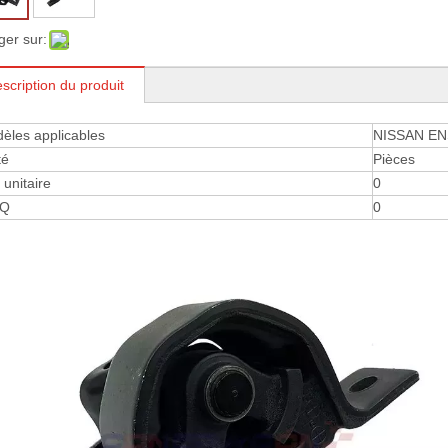
ger sur:
scription du produit
èles applicables
NISSAN EN
té
Pièces
 ​​unitaire
0
Q
0