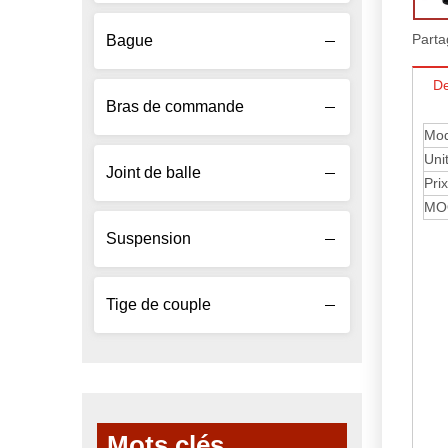
Parta
Bague
De
Bras de commande
Mod
Uni
Joint de balle
Prix
MO
Suspension
Tige de couple
Mots clés